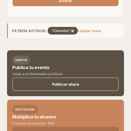
Buscar
×
"Cláusulas"
FILTROS ACTIVOS:
Limpiar todos
GRATIS
Publica tu evento
Llega a profesionales jurídicos
Publicar ahora
DESTACADO
Multiplica tu alcance
Posición destacada · 99€