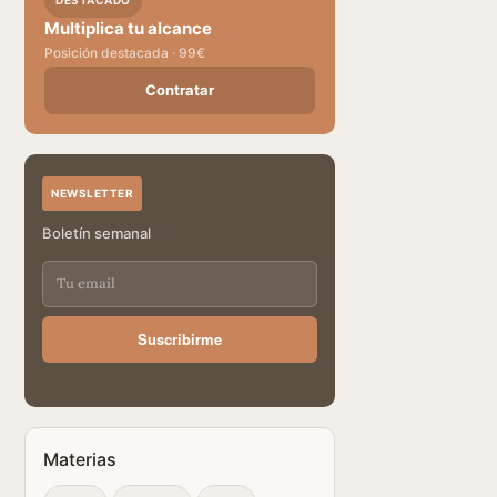
DESTACADO
Multiplica tu alcance
Posición destacada · 99€
Contratar
NEWSLETTER
Boletín semanal
Suscribirme
Materias