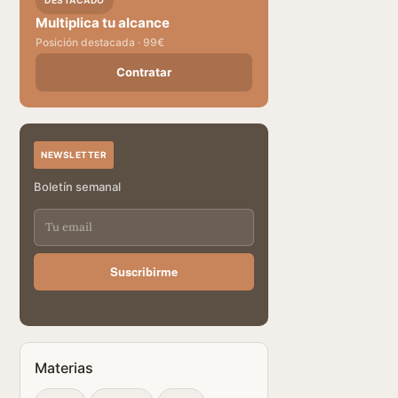
DESTACADO
Multiplica tu alcance
Posición destacada · 99€
Contratar
NEWSLETTER
Boletín semanal
Suscribirme
Materias