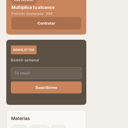
DESTACADO
Multiplica tu alcance
Posición destacada · 99€
Contratar
NEWSLETTER
Boletín semanal
Suscribirme
Materias