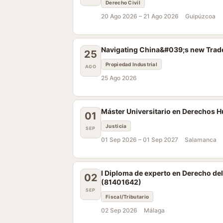
Derecho Civil
20 Ago 2026 –
21 Ago 2026
Guipúzcoa
Navigating China&#039;s new Trade
25
Propiedad Industrial
AGO
25 Ago 2026
Máster Universitario en Derechos H
01
Justicia
SEP
01 Sep 2026 –
01 Sep 2027
Salamanca
I Diploma de experto en Derecho del
02
(81401642)
SEP
Fiscal/Tributario
02 Sep 2026
Málaga