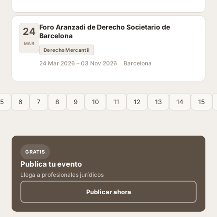
Foro Aranzadi de Derecho Societario de
24
Barcelona
MAR
Derecho Mercantil
24 Mar 2026 –
03 Nov 2026
Barcelona
5
6
7
8
9
10
11
12
13
14
15
GRATIS
Publica tu evento
Llega a profesionales jurídicos
Publicar ahora