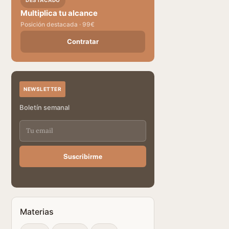
DESTACADO
Multiplica tu alcance
Posición destacada · 99€
Contratar
NEWSLETTER
Boletín semanal
Suscribirme
Materias