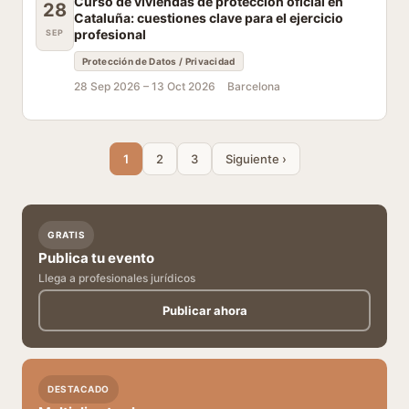
Curso de viviendas de protección oficial en
28
Cataluña: cuestiones clave para el ejercicio
profesional
SEP
Protección de Datos / Privacidad
28 Sep 2026 –
13 Oct 2026
Barcelona
1
2
3
Siguiente ›
GRATIS
Publica tu evento
Llega a profesionales jurídicos
Publicar ahora
DESTACADO