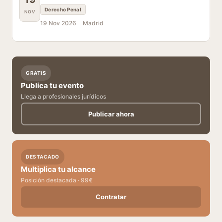
Derecho Penal
NOV
19 Nov 2026
Madrid
GRATIS
Publica tu evento
Llega a profesionales jurídicos
Publicar ahora
DESTACADO
Multiplica tu alcance
Posición destacada · 99€
Contratar