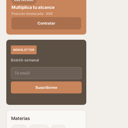
DESTACADO
Multiplica tu alcance
Posición destacada · 99€
Contratar
NEWSLETTER
Boletín semanal
Suscribirme
Materias