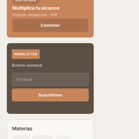
DESTACADO
Multiplica tu alcance
Posición destacada · 99€
Contratar
NEWSLETTER
Boletín semanal
Suscribirme
Materias