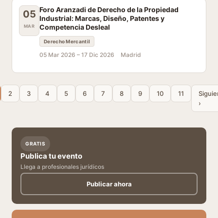
Foro Aranzadi de Derecho de la Propiedad
05
Industrial: Marcas, Diseño, Patentes y
Competencia Desleal
MAR
Derecho Mercantil
05 Mar 2026 –
17 Dic 2026
Madrid
2
3
4
5
6
7
8
9
10
11
Siguie
›
GRATIS
Publica tu evento
Llega a profesionales jurídicos
Publicar ahora