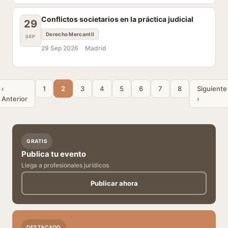
Conflictos societarios en la práctica judicial
29
Derecho Mercantil
SEP
29 Sep 2026
Madrid
‹
1
2
3
4
5
6
7
8
Siguiente
Anterior
›
GRATIS
Publica tu evento
Llega a profesionales jurídicos
Publicar ahora
DESTACADO