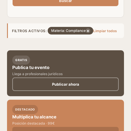
Buscar
×
Materia: Compliance
FILTROS ACTIVOS:
Limpiar todos
GRATIS
Publica tu evento
Llega a profesionales jurídicos
Publicar ahora
DESTACADO
Multiplica tu alcance
Posición destacada · 99€