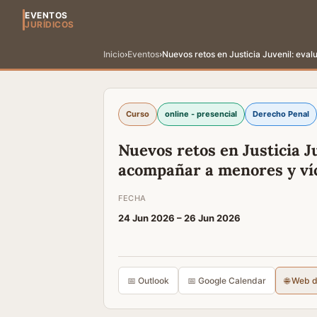
EVENTOS
JURÍDICOS
Inicio
›
Eventos
›
Nuevos retos en Justicia Juvenil: eva
Curso
online - presencial
Derecho Penal
Nuevos retos en Justicia J
acompañar a menores y ví
FECHA
24 Jun 2026 –
26 Jun 2026
📅 Outlook
📅 Google Calendar
🌐 Web 