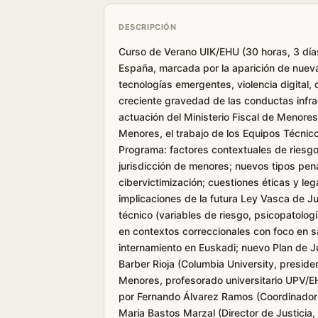
DESCRIPCIÓN
Curso de Verano UIK/EHU (30 horas, 3 días)
España, marcada por la aparición de nuevas
tecnologías emergentes, violencia digital,
creciente gravedad de las conductas infra
actuación del Ministerio Fiscal de Menores,
Menores, el trabajo de los Equipos Técnico
Programa: factores contextuales de riesgo en
jurisdicción de menores; nuevos tipos pen
cibervictimización; cuestiones éticas y leg
implicaciones de la futura Ley Vasca de Ju
técnico (variables de riesgo, psicopatolog
en contextos correccionales con foco en s
internamiento en Euskadi; nuevo Plan de J
Barber Rioja (Columbia University, preside
Menores, profesorado universitario UPV/EH
por Fernando Álvarez Ramos (Coordinador d
Maria Bastos Marzal (Director de Justicia,