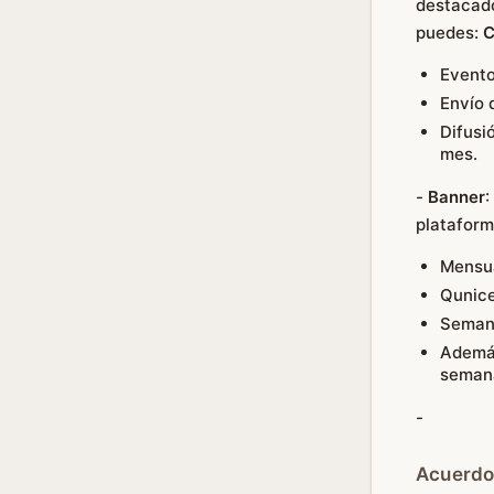
destacado
puedes:
C
Evento
Envío 
Difusi
mes.
-
Banner
:
platafor
Mensu
Qunic
Seman
Además
semana
-
Acuerdo