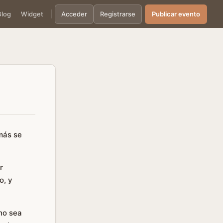
Blog
Widget
Acceder
Registrarse
Publicar evento
más se
r
o, y
cho sea