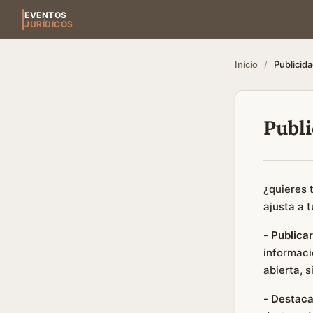
EVENTOS
JURÍDICOS
Inicio
/
Publicid
Publi
¿quieres 
ajusta a 
-
Publica
informaci
abierta, s
-
Destaca