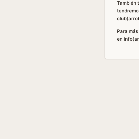
También t
tendremos
club(arro
Para más 
en info(a