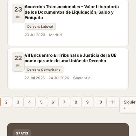
Acuerdos Transaccionales - Valor Liberatorio
23
de los Documentos de Liquidación, Saldo y
Finiquito
JUL
Derecho Laboral
23 Jul 2026
Madrid
VII Encuentro El Tribunal de Justicia de la UE
22
como garante de una Unión de Derecho
JUL
Derecho Comunitario
22 Jul 2026 –
24 Jul 2026
Cantabria
2
3
4
5
6
7
8
9
10
11
Siguie
›
GRATIS