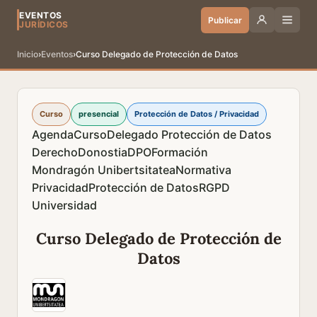
EVENTOS
Publicar
JURÍDICOS
Inicio
›
Eventos
›
Curso Delegado de Protección de Datos
Curso
presencial
Protección de Datos / Privacidad
Agenda
Curso
Delegado Protección de Datos
Derecho
Donostia
DPO
Formación
Mondragón Unibertsitatea
Normativa
Privacidad
Protección de Datos
RGPD
Universidad
Curso Delegado de Protección de
Datos