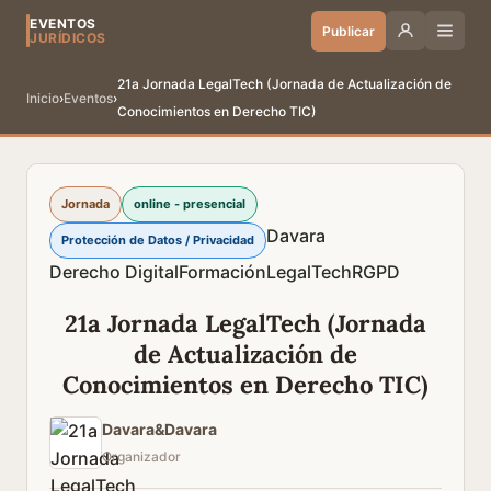
EVENTOS
Publicar
JURÍDICOS
21a Jornada LegalTech (Jornada de Actualización de
Inicio
›
Eventos
›
Conocimientos en Derecho TIC)
Jornada
online - presencial
Davara
Protección de Datos / Privacidad
Derecho Digital
Formación
LegalTech
RGPD
21a Jornada LegalTech (Jornada
de Actualización de
Conocimientos en Derecho TIC)
Davara&Davara
Organizador