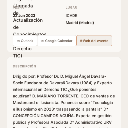
FECHA
LUGAR
22 Jun 2023
ICADE
Madrid
(
Madrid
)
📅 Outlook
📅 Google Calendar
🌐 Web del evento
DESCRIPCIÓN
Dirigido por: Profesor Dr. D. Miguel Ángel Davara-
Socio Fundador de Davara&Davara (1984) y Experto
internacional en Derecho TIC ¿Qué ponentes
acudirán? D. MARIANO TORRENTE. CEO de ventas de
Mastercard e Ilusionista. Ponencia sobre "Tecnología
e ilusionismo en 2023: traspasando la pantalla” Dª
CONCEPCIÓN CAMPOS ACUÑA. Experta en gestión
pública y Profesora Asociada Dº Administrativo URV.