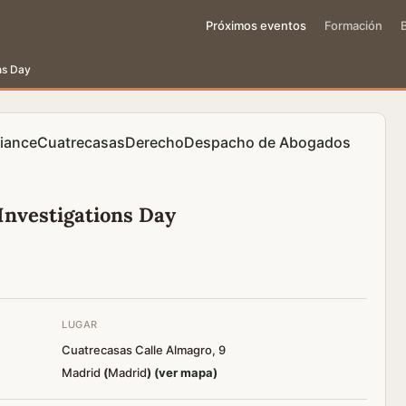
Próximos eventos
Formación
ns Day
iance
Cuatrecasas
Derecho
Despacho de Abogados
Investigations Day
LUGAR
Cuatrecasas Calle Almagro, 9
Madrid
(
Madrid
)
(ver mapa)