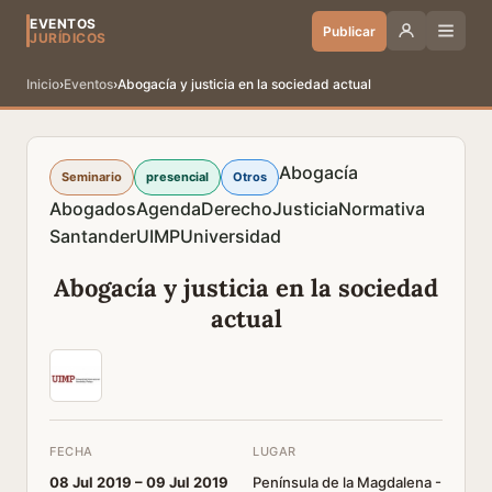
EVENTOS
Publicar
JURÍDICOS
Inicio
›
Eventos
›
Abogacía y justicia en la sociedad actual
Abogacía
Seminario
presencial
Otros
Abogados
Agenda
Derecho
Justicia
Normativa
Santander
UIMP
Universidad
Abogacía y justicia en la sociedad
actual
FECHA
LUGAR
08 Jul 2019 –
09 Jul 2019
Península de la Magdalena -