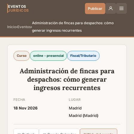
EVENTOS
Publicar
JURÍDICOS
Administración de fincas para despachos: cómo
Inicio
›
Eventos
›
generar ingresos recurrentes
Curso
online - presencial
Fiscal/Tributario
Administración de fincas para
despachos: cómo generar
ingresos recurrentes
FECHA
LUGAR
18 Nov 2026
Madrid
Madrid
(
Madrid
)