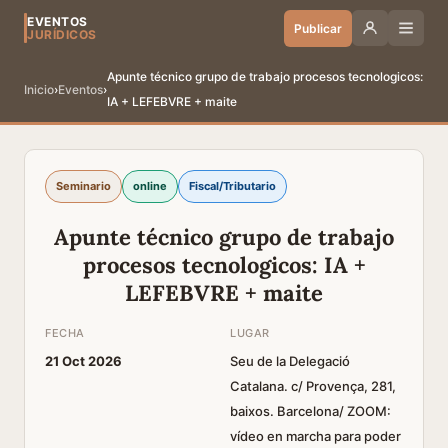
EVENTOS
Publicar
JURÍDICOS
Apunte técnico grupo de trabajo procesos tecnologicos:
Inicio
›
Eventos
›
IA + LEFEBVRE + maite
Seminario
online
Fiscal/Tributario
Apunte técnico grupo de trabajo
procesos tecnologicos: IA +
LEFEBVRE + maite
FECHA
LUGAR
21 Oct 2026
Seu de la Delegació
Catalana. c/ Provença, 281,
baixos. Barcelona/ ZOOM:
vídeo en marcha para poder