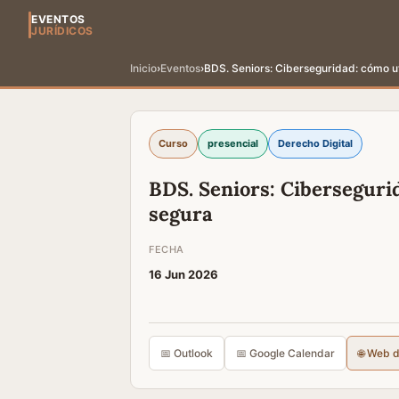
EVENTOS
JURÍDICOS
Inicio
›
Eventos
›
BDS. Seniors: Ciberseguridad: cómo ut
Curso
presencial
Derecho Digital
BDS. Seniors: Cibersegurid
segura
FECHA
16 Jun 2026
📅 Outlook
📅 Google Calendar
🌐 Web 