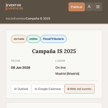
EVENTOS
Publicar
JURÍDICOS
Inicio
›
Eventos
›
Campaña IS 2025
Jornada
online
Fiscal/Tributario
Campaña IS 2025
FECHA
LUGAR
08 Jun 2026
On line
Madrid
(
Madrid
)
📅 Outlook
📅 Google Calendar
🌐 Web del evento