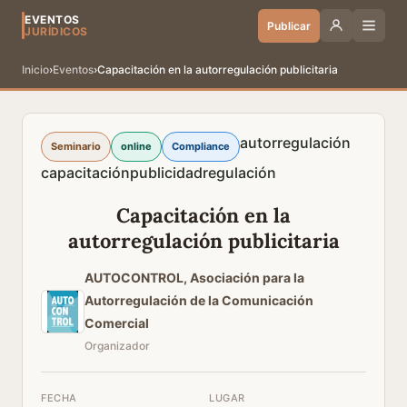
EVENTOS
Publicar
JURÍDICOS
Inicio
›
Eventos
›
Capacitación en la autorregulación publicitaria
autorregulación
Seminario
online
Compliance
capacitación
publicidad
regulación
Capacitación en la
autorregulación publicitaria
AUTOCONTROL, Asociación para la
Autorregulación de la Comunicación
Comercial
Organizador
FECHA
LUGAR