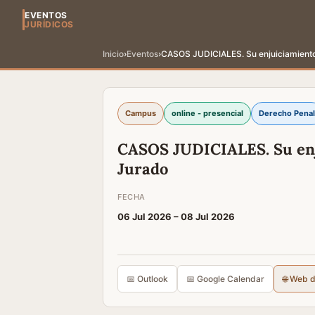
EVENTOS
JURÍDICOS
Inicio
›
Eventos
›
CASOS JUDICIALES. Su enjuiciamiento v
Campus
online - presencial
Derecho Penal
CASOS JUDICIALES. Su enju
Jurado
FECHA
06 Jul 2026 –
08 Jul 2026
📅 Outlook
📅 Google Calendar
🌐 Web 