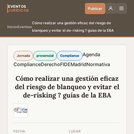
EVENTOS
Publicar
JURÍDICOS
Cómo realizar una gestión eficaz del riesgo de
Inicio
›
Eventos
›
blanqueo y evitar el de-risking ? guías de la EBA
Agenda
Jornada
presencial
Compliance
Compliance
Derecho
FIDE
Madrid
Normativa
Cómo realizar una gestión eficaz
del riesgo de blanqueo y evitar el
de-risking ? guías de la EBA
FECHA
LUGAR