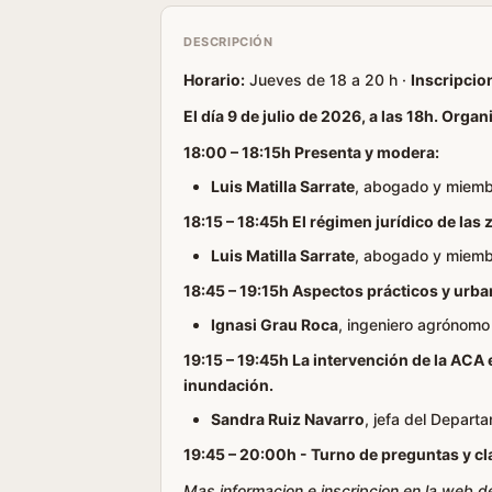
DESCRIPCIÓN
Horario:
Jueves de 18 a 20 h ·
Inscripcio
El día 9 de julio de 2026, a las 18h. Org
18:00 – 18:15h
Presenta y modera:
Luis Matilla Sarrate
, abogado y miemb
18:15 – 18:45h El régimen jurídico de las
Luis Matilla Sarrate
, abogado y miemb
18:45 – 19:15h Aspectos prácticos y urban
Ignasi Grau Roca
, ingeniero agrónomo
19:15 – 19:45h La intervención de la ACA 
inundación.
Sandra Ruiz Navarro
, jefa del Depart
19:45 – 20:00h -
Turno de preguntas y c
Mas informacion e inscripcion en la web d