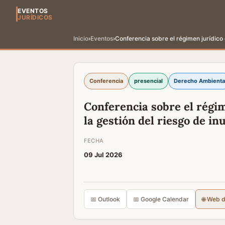
EVENTOS
JURÍDICOS
Inicio
›
Eventos
›
Conferencia sobre el régimen jurídico 
Conferencia
presencial
Derecho Ambienta
Conferencia sobre el régim
la gestión del riesgo de in
FECHA
09 Jul 2026
📅 Outlook
📅 Google Calendar
🌐 Web 