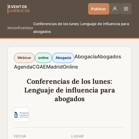
EVENTOS
Publicar
JURÍDICOS
Conferencias de los lunes: Lenguaje de influencia para
Inicio
›
Eventos
›
abogados
Abogacía
Abogados
Webinar
online
Abogacía
Agenda
CGAE
Madrid
Online
Conferencias de los lunes:
Lenguaje de influencia para
abogados
FECHA
LUGAR