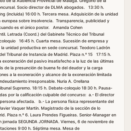
o de la Audiencia Provincial de Málaga. Gregorio de la
ncursal. Socio director de DLMA abogados. 13:30 h.
g (incluida) 16:00 h. Tercera mesa. Adquisición de la unidad
a europea sobre insolvencia. Transparencia, publicidad y
” cuando es el único postor. Amanda Cohen
til. Letrada (Coord.) del Gabinete Técnico del Tribunal
coloquio 16:45 h. Cuarta mesa. Sucesión de empresa y
 la unidad productiva en sede concursal. Teodoro Ladrón
el Tribunal de Instancia de Madrid. Plaza n.º 15 17:15 h.
exoneración del pasivo insatisfecho a la luz de las últimas
is de la presunción de buena fe del deudor y la carga
iones a la exoneración y alcance de la exoneración limitada
endeudamiento irresponsable. Nuria A. Orellana
ribunal Supremo. 18:15 h. Debate-coloquio 18:30 h. Pausa-
s por la calificación culpable del concurso: a.- El director
persona afectada. b.- La persona física representante del
Javier Vaquer Martín. Magistrado de la sección de lo
rid. Plaza n.º 6. Laura Prendes Figueiras. Senior-Manager en
in jornada SEGUNDA JORNADA. Viernes, 6 de noviembre de
itaciones 9:00 h. Séptima mesa. Mesa de