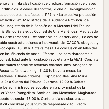
ente a la mala clasificación de créditos, formación de clases
artificiales. Alcance del control judicial. c.- Impugnación de
a los acreedores no afectos al PR? d.- La excesiva protección
dez Rodríguez. Magistrada de la Audiencia Provincial de
a. Magistrado de la Sección de lo Mercantil del Tribunal
María Blanco Saralegui. Counsel de Uría Menéndez. Magistrado
io Canle Fernández. Responsable de los servicios jurídicos de
able reestructuraciones e insolvencia de ICACOR. Abogada y
-coloquio 10:30 h. Octava mesa. La conclusión en falso del
on insuficiencia de masa. Efectos. Los administradores o
ponsabilidad ante la liquidación societaria y la AEAT. Conchita
inistrativo central de recursos contractuales. Abogada del
. Pausa-café networking 11:30 h. Novena mesa. La
eedores. Últimos criterios jurisprudenciales. Ana María
 la Sala Cuarta del Tribunal Supremo. 12:00 h. Debate-
 los administradores sociales en la proximidad de la
Javier Yáñez Evangelista. Socio de Uría Menéndez. Magistrado
Debate-coloquio 13:00 h. Conferencia de clausura. La
Déficit concursal y quantum de responsabilidad. Pedro