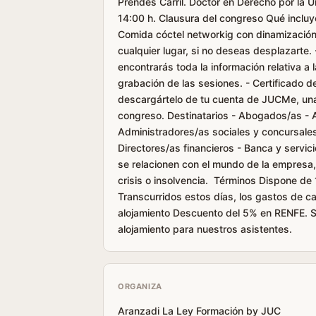
Prendes Carril. Doctor en Derecho por la
14:00 h. Clausura del congreso Qué incluy
Comida cóctel networkig con dinamización.
cualquier lugar, si no deseas desplazarte
encontrarás toda la información relativa a 
grabación de las sesiones. - Certificado 
descargártelo de tu cuenta de JUCMe, una 
congreso. Destinatarios - Abogados/as - A
Administradores/as sociales y concursale
Directores/as financieros - Banca y servic
se relacionen con el mundo de la empresa
crisis o insolvencia. Términos Dispone de 
Transcurridos estos días, los gastos de ca
alojamiento Descuento del 5% en RENFE. So
alojamiento para nuestros asistentes.
ORGANIZA
Aranzadi La Ley Formación by JUC