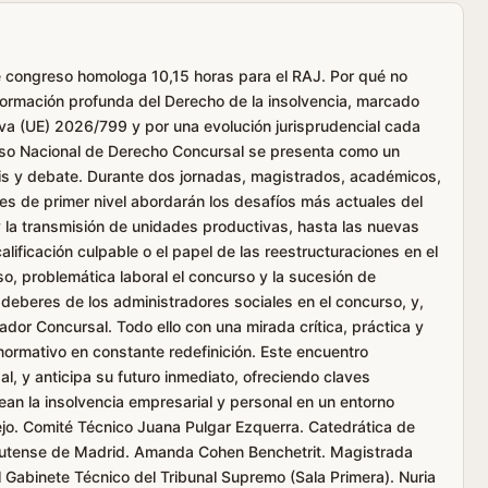
 congreso homologa 10,15 horas para el RAJ. Por qué no
formación profunda del Derecho de la insolvencia, marcado
tiva (UE) 2026/799 y por una evolución jurisprudencial cada
reso Nacional de Derecho Concursal se presenta como un
isis y debate. Durante dos jornadas, magistrados, académicos,
es de primer nivel abordarán los desafíos más actuales del
 la transmisión de unidades productivas, hasta las nuevas
alificación culpable o el papel de las reestructuraciones en el
o, problemática laboral el concurso y la sucesión de
 deberes de los administradores sociales en el concurso, y,
dor Concursal. Todo ello con una mirada crítica, práctica y
 normativo en constante redefinición. Este encuentro
al, y anticipa su futuro inmediato, ofreciendo claves
tean la insolvencia empresarial y personal en un entorno
jo. Comité Técnico Juana Pulgar Ezquerra. Catedrática de
lutense de Madrid. Amanda Cohen Benchetrit. Magistrada
el Gabinete Técnico del Tribunal Supremo (Sala Primera). Nuria