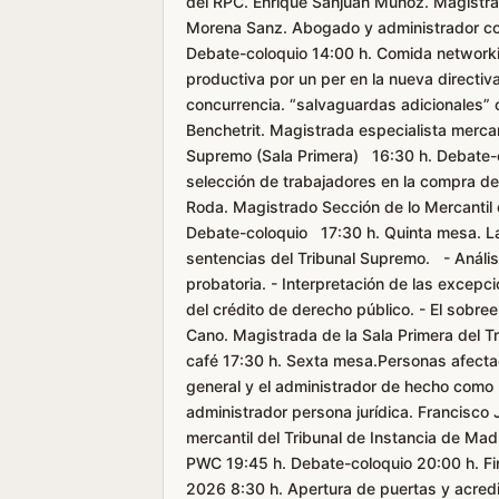
del RPC. Enrique Sanjuán Muñoz. Magistrad
Morena Sanz. Abogado y administrador co
Debate-coloquio 14:00 h. Comida networkin
productiva por un per en la nueva directiv
concurrencia. “salvaguardas adicionales
Benchetrit. Magistrada especialista mercan
Supremo (Sala Primera) 16:30 h. Debate-
selección de trabajadores en la compra de
Roda. Magistrado Sección de lo Mercantil d
Debate-coloquio 17:30 h. Quinta mesa. La 
sentencias del Tribunal Supremo. - Anális
probatoria. - Interpretación de las excepc
del crédito de derecho público. - El sobre
Cano. Magistrada de la Sala Primera del T
café 17:30 h. Sexta mesa.Personas afectada
general y el administrador de hecho como 
administrador persona jurídica. Francisco 
mercantil del Tribunal de Instancia de Mad
PWC 19:45 h. Debate-coloquio 20:00 h. F
2026 8:30 h. Apertura de puertas y acred