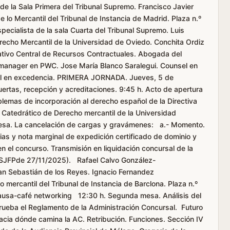
de la Sala Primera del Tribunal Supremo. Francisco Javier
 lo Mercantil del Tribunal de Instancia de Madrid. Plaza n.º
ecialista de la sala Cuarta del Tribunal Supremo. Luis
recho Mercantil de la Universidad de Oviedo. Conchita Ordiz
rativo Central de Recursos Contractuales. Abogada del
- manager en PWC. Jose María Blanco Saralegui. Counsel en
il en excedencia. PRIMERA JORNADA. Jueves, 5 de
rtas, recepción y acreditaciones. 9:45 h. Acto de apertura
blemas de incorporación al derecho español de la Directiva
 Catedrático de Derecho mercantil de la Universidad
esa. La cancelación de cargas y gravámenes: a.- Momento.
rias y nota marginal de expedición certificado de dominio y
 en el concurso. Transmisión en liquidación concursal de la
RDGSJFPde 27/11/2025). Rafael Calvo González-
San Sebastián de los Reyes. Ignacio Fernandez
 mercantil del Tribunal de Instancia de Barclona. Plaza n.º
ausa-café networking 12:30 h. Segunda mesa. Análisis del
rueba el Reglamento de la Administración Concursal. Futuro
acia dónde camina la AC. Retribución. Funciones. Sección IV