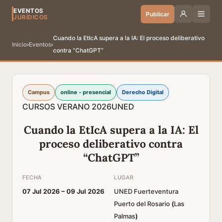
EVENTOS
Publicar
JURÍDICOS
Cuando la EtIcA supera a la IA: El proceso deliberativo
Inicio
›
Eventos
›
contra “ChatGPT”
Campus
online - presencial
Derecho Digital
CURSOS VERANO 2026
UNED
Cuando la EtIcA supera a la IA: El
proceso deliberativo contra
“ChatGPT”
FECHA
LUGAR
07 Jul 2026 –
09 Jul 2026
UNED Fuerteventura
Puerto del Rosario
(
Las
Palmas
)