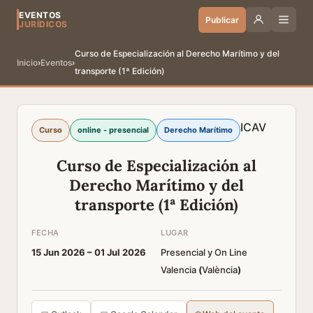
EVENTOS
Publicar
JURÍDICOS
Curso de Especialización al Derecho Marítimo y del
Inicio
›
Eventos
›
transporte (1ª Edición)
ICAV
Curso
online - presencial
Derecho Marítimo
Curso de Especialización al
Derecho Marítimo y del
transporte (1ª Edición)
FECHA
LUGAR
15 Jun 2026 –
01 Jul 2026
Presencial y On Line
Valencia
(
València
)