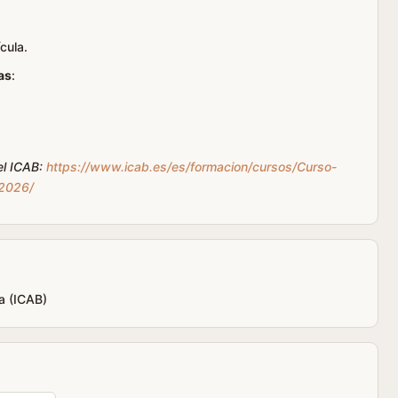
ícula.
as
:
el ICAB:
https://www.icab.es/es/formacion/cursos/Curso-
-2026/
a (ICAB)