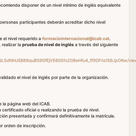
comienda disponer de un nivel mínimo de inglés equivalente
 personas participantes deberán acreditar dicho nivel
te el nivel requerido a
formaciointernacional@icab.cat
.
 realizar la
prueba de nivel de inglés
a través del siguiente
AIpQLSdNhUSB88quBS90fEjVE605fo2G8eHfu4_ff9DFnzIS9JpOKw/vie
lidado el nivel de inglés por parte de la organización.
de la página web del ICAB.
 certificado oficial o realizando la prueba de nivel.
ión presentada y confirmará definitivamente la matrícula.
r orden de inscripción.