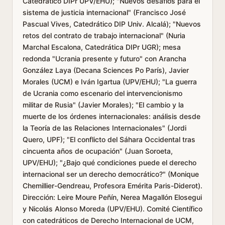
Catedrático DIPr UPV/EHU); "Nuevos desafíos para el
sistema de justicia internacional" (Francisco José
Pascual Vives, Catedrático DIP Univ. Alcalá); "Nuevos
retos del contrato de trabajo internacional" (Nuria
Marchal Escalona, Catedrática DIPr UGR); mesa
redonda "Ucrania presente y futuro" con Arancha
González Laya (Decana Sciences Po París), Javier
Morales (UCM) e Iván Igartua (UPV/EHU); "La guerra
de Ucrania como escenario del intervencionismo
militar de Rusia" (Javier Morales); "El cambio y la
muerte de los órdenes internacionales: análisis desde
la Teoría de las Relaciones Internacionales" (Jordi
Quero, UPF); "El conflicto del Sáhara Occidental tras
cincuenta años de ocupación" (Juan Soroeta,
UPV/EHU); "¿Bajo qué condiciones puede el derecho
internacional ser un derecho democrático?" (Monique
Chemillier-Gendreau, Profesora Emérita Paris-Diderot).
Dirección: Leire Moure Peñín, Nerea Magallón Elosegui
y Nicolás Alonso Moreda (UPV/EHU). Comité Científico
con catedráticos de Derecho Internacional de UCM,