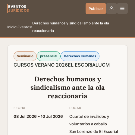
EVENTOS
Publicar
JURÍDICOS
Derechos humanos y sindicalismo ante la ola
Inicio
›
Eventos
›
reaccionaria
Seminario
presencial
Derechos Humanos
CURSOS VERANO 2026
EL ESCORIAL
UCM
Derechos humanos y
sindicalismo ante la ola
reaccionaria
FECHA
LUGAR
08 Jul 2026 –
10 Jul 2026
Cuartel de inválidos y
voluntarios a caballo
San Lorenzo de El Escorial