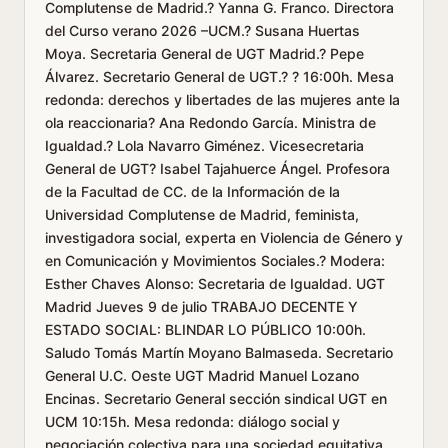
Complutense de Madrid.? Yanna G. Franco. Directora
del Curso verano 2026 –UCM.? Susana Huertas
Moya. Secretaria General de UGT Madrid.? Pepe
Álvarez. Secretario General de UGT.? ? 16:00h. Mesa
redonda: derechos y libertades de las mujeres ante la
ola reaccionaria? Ana Redondo García. Ministra de
Igualdad.? Lola Navarro Giménez. Vicesecretaria
General de UGT? Isabel Tajahuerce Ángel. Profesora
de la Facultad de CC. de la Información de la
Universidad Complutense de Madrid, feminista,
investigadora social, experta en Violencia de Género y
en Comunicación y Movimientos Sociales.? Modera:
Esther Chaves Alonso: Secretaria de Igualdad. UGT
Madrid Jueves 9 de julio TRABAJO DECENTE Y
ESTADO SOCIAL: BLINDAR LO PÚBLICO 10:00h.
Saludo Tomás Martín Moyano Balmaseda. Secretario
General U.C. Oeste UGT Madrid Manuel Lozano
Encinas. Secretario General sección sindical UGT en
UCM 10:15h. Mesa redonda: diálogo social y
negociación colectiva para una sociedad equitativa