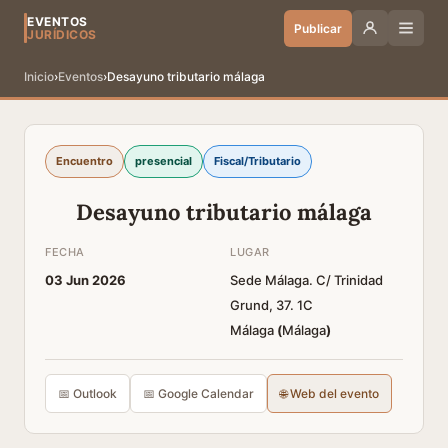
EVENTOS
Publicar
JURÍDICOS
Inicio
›
Eventos
›
Desayuno tributario málaga
Encuentro
presencial
Fiscal/Tributario
Desayuno tributario málaga
FECHA
LUGAR
03 Jun 2026
Sede Málaga. C/ Trinidad
Grund, 37. 1C
Málaga
(
Málaga
)
📅 Outlook
📅 Google Calendar
🌐 Web del evento