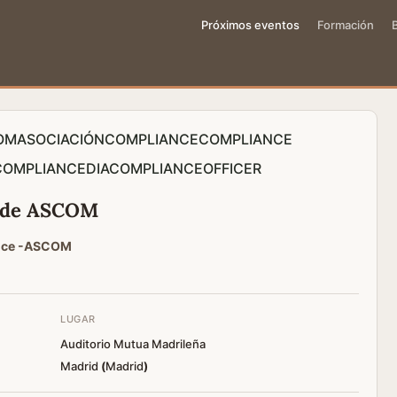
Próximos eventos
Formación
OM
ASOCIACIÓNCOMPLIANCE
COMPLIANCE
OMPLIANCE
DIACOMPLIANCEOFFICER
r de ASCOM
ance -ASCOM
LUGAR
Auditorio Mutua Madrileña
Madrid
(
Madrid
)