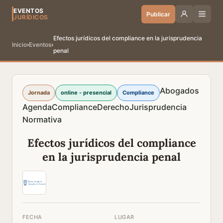
EVENTOS
Publicar
JURÍDICOS
Efectos jurídicos del compliance en la jurisprudencia
Inicio
›
Eventos
›
penal
Abogados
Jornada
online - presencial
Compliance
Agenda
Compliance
Derecho
Jurisprudencia
Normativa
Efectos jurídicos del compliance
en la jurisprudencia penal
FECHA
LUGAR