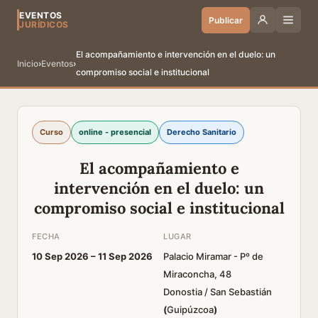
EVENTOS
Publicar
JURÍDICOS
El acompañamiento e intervención en el duelo: un
Inicio
›
Eventos
›
compromiso social e institucional
Curso
online - presencial
Derecho Sanitario
El acompañamiento e
intervención en el duelo: un
compromiso social e institucional
FECHA
LUGAR
10 Sep 2026 –
11 Sep 2026
Palacio Miramar - Pº de
Miraconcha, 48
Donostia / San Sebastián
(
Guipúzcoa
)