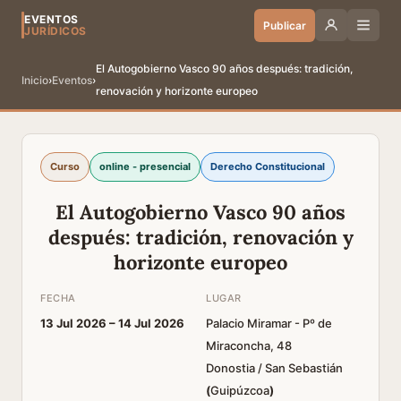
EVENTOS
Publicar
JURÍDICOS
El Autogobierno Vasco 90 años después: tradición,
Inicio
›
Eventos
›
renovación y horizonte europeo
Curso
online - presencial
Derecho Constitucional
El Autogobierno Vasco 90 años
después: tradición, renovación y
horizonte europeo
FECHA
LUGAR
13 Jul 2026 –
14 Jul 2026
Palacio Miramar - Pº de
Miraconcha, 48
Donostia / San Sebastián
(
Guipúzcoa
)