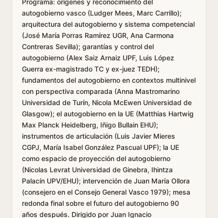
Programa: orígenes y reconocimiento del
autogobierno vasco (Ludger Mees, Marc Carrillo);
arquitectura del autogobierno y sistema competencial
(José María Porras Ramírez UGR, Ana Carmona
Contreras Sevilla); garantías y control del
autogobierno (Alex Saiz Arnaiz UPF, Luis López
Guerra ex-magistrado TC y ex-juez TEDH);
fundamentos del autogobierno en contextos multinivel
con perspectiva comparada (Anna Mastromarino
Universidad de Turín, Nicola McEwen Universidad de
Glasgow); el autogobierno en la UE (Matthias Hartwig
Max Planck Heidelberg, Iñigo Bullain EHU);
instrumentos de articulación (Luis Javier Mieres
CGPJ, María Isabel González Pascual UPF); la UE
como espacio de proyección del autogobierno
(Nicolas Levrat Universidad de Ginebra, Ihintza
Palacín UPV/EHU); intervención de Juan María Ollora
(consejero en el Consejo General Vasco 1979); mesa
redonda final sobre el futuro del autogobierno 90
años después. Dirigido por Juan Ignacio