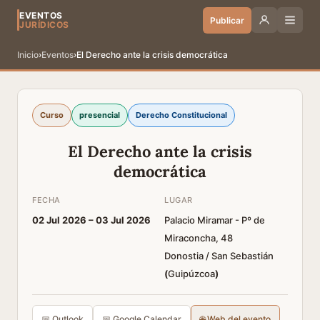
EVENTOS
Publicar
JURÍDICOS
Inicio
›
Eventos
›
El Derecho ante la crisis democrática
Curso
presencial
Derecho Constitucional
El Derecho ante la crisis
democrática
FECHA
LUGAR
02 Jul 2026 –
03 Jul 2026
Palacio Miramar - Pº de
Miraconcha, 48
Donostia / San Sebastián
(
Guipúzcoa
)
📅 Outlook
📅 Google Calendar
🌐 Web del evento