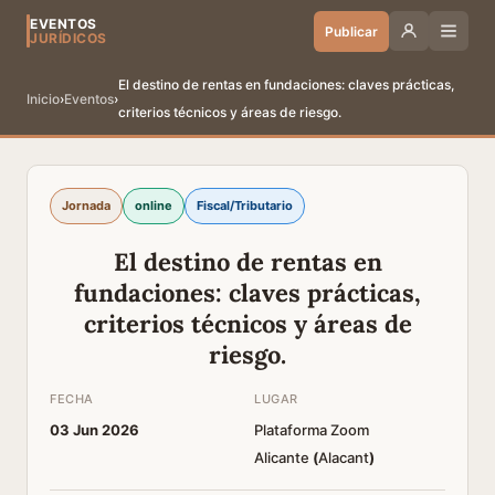
EVENTOS
Publicar
JURÍDICOS
El destino de rentas en fundaciones: claves prácticas,
Inicio
›
Eventos
›
criterios técnicos y áreas de riesgo.
Jornada
online
Fiscal/Tributario
El destino de rentas en
fundaciones: claves prácticas,
criterios técnicos y áreas de
riesgo.
FECHA
LUGAR
03 Jun 2026
Plataforma Zoom
Alicante
(
Alacant
)