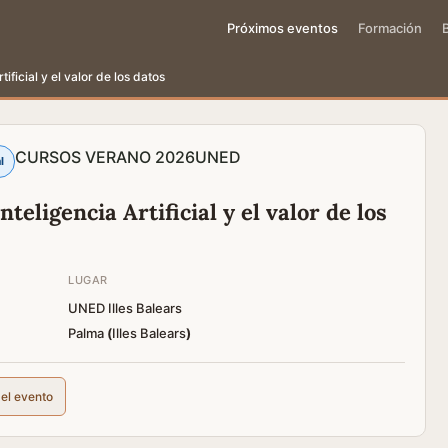
Próximos eventos
Formación
rtificial y el valor de los datos
CURSOS VERANO 2026
UNED
l
nteligencia Artificial y el valor de los
LUGAR
UNED Illes Balears
Palma
(
Illes Balears
)
del evento