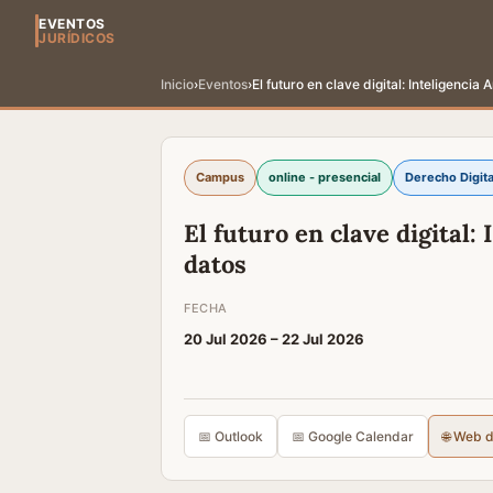
EVENTOS
JURÍDICOS
Inicio
›
Eventos
›
El futuro en clave digital: Inteligencia A
Campus
online - presencial
Derecho Digita
El futuro en clave digital: I
datos
FECHA
20 Jul 2026 –
22 Jul 2026
📅 Outlook
📅 Google Calendar
🌐 Web 