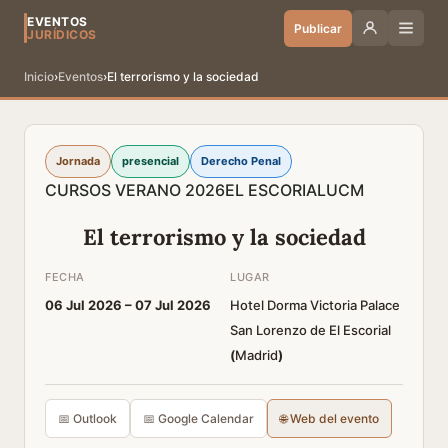
EVENTOS
Publicar
JURÍDICOS
Inicio
›
Eventos
›
El terrorismo y la sociedad
Jornada
presencial
Derecho Penal
CURSOS VERANO 2026
EL ESCORIAL
UCM
El terrorismo y la sociedad
FECHA
LUGAR
06 Jul 2026 –
07 Jul 2026
Hotel Dorma Victoria Palace
San Lorenzo de El Escorial
(
Madrid
)
📅 Outlook
📅 Google Calendar
🌐 Web del evento