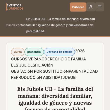
EVENTOS
Publicar
JURÍDICOS
Els Juliols UB - La familia del mañana: diversidad
Inicio
›
Eventos
›
familiar, igualdad de género y nuevas formas de
parentalidad
2026
Curso
presencial
Derecho de Familia
CURSOS VERANO
DERECHO DE FAMILIA
ELS JULIOLS
FILIACIóN
GESTACIóN POR SUSTITUCIóN
PARENTALIDAD
REPRODUCCIóN ASISTIDA
TJUE
UB
Els Juliols UB - La familia del
mañana: diversidad familiar,
igualdad de género y nuevas
formas de parentalidad