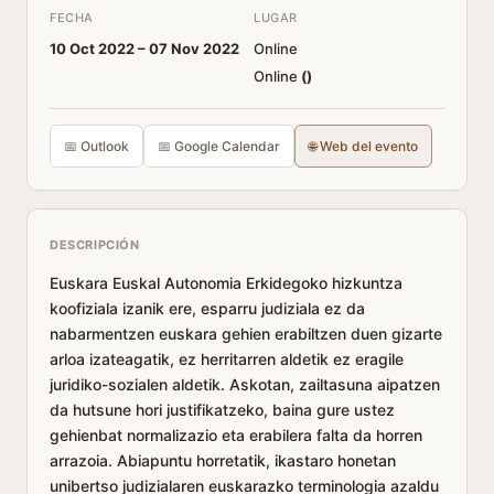
FECHA
LUGAR
10 Oct 2022 –
07 Nov 2022
Online
Online
(
)
📅 Outlook
📅 Google Calendar
🌐 Web del evento
DESCRIPCIÓN
Euskara Euskal Autonomia Erkidegoko hizkuntza
koofiziala izanik ere, esparru judiziala ez da
nabarmentzen euskara gehien erabiltzen duen gizarte
arloa izateagatik, ez herritarren aldetik ez eragile
juridiko-sozialen aldetik. Askotan, zailtasuna aipatzen
da hutsune hori justifikatzeko, baina gure ustez
gehienbat normalizazio eta erabilera falta da horren
arrazoia. Abiapuntu horretatik, ikastaro honetan
unibertso judizialaren euskarazko terminologia azaldu