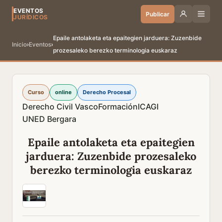
EVENTOS
Publicar
JURÍDICOS
Epaile antolaketa eta epaitegien jarduera: Zuzenbide
Inicio
›
Eventos
›
prozesaleko berezko terminologia euskaraz
Curso
online
Derecho Procesal
Derecho Civil Vasco
Formación
ICAGI
UNED Bergara
Epaile antolaketa eta epaitegien
jarduera: Zuzenbide prozesaleko
berezko terminologia euskaraz