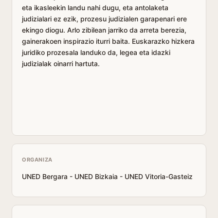
eta ikasleekin landu nahi dugu, eta antolaketa
judizialari ez ezik, prozesu judizialen garapenari ere
ekingo diogu. Arlo zibilean jarriko da arreta berezia,
gainerakoen inspirazio iturri baita. Euskarazko hizkera
juridiko prozesala landuko da, legea eta idazki
judizialak oinarri hartuta.
ORGANIZA
UNED Bergara - UNED Bizkaia - UNED Vitoria-Gasteiz