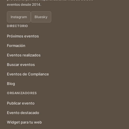
eventos desde 2014.
Instagram
Bluesky
DIRECTORIO
Próximos eventos
Formación
Eventos realizados
Buscar eventos
Eventos de Compliance
Blog
ORGANIZADORES
Publicar evento
Evento destacado
Widget para tu web