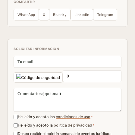
COMPARTIR
WhatsApp
X
Bluesky
LinkedIn
Telegram
SOLICITAR INFORMACIÓN
He leído y acepto las
condiciones de uso
*
He leído y acepto la
política de privacidad
*
Deseo recibir el boletín semanal de eventos jurídicos