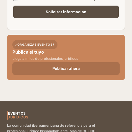
¿ORGANIZAS EVENTOS?
Publica el tuyo
Llega a miles de profesionales jurídicos
Publicar ahora
EVENTOS
JURÍDICOS
La comunidad iberoamericana de referencia para el
profesional jurídico hispanohablante. Más de 30.000