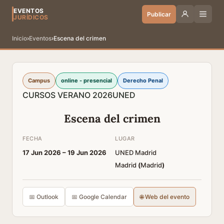
EVENTOS
Publicar
JURÍDICOS
Inicio
›
Eventos
›
Escena del crimen
Campus
online - presencial
Derecho Penal
CURSOS VERANO 2026
UNED
Escena del crimen
FECHA
LUGAR
17 Jun 2026 –
19 Jun 2026
UNED Madrid
Madrid
(
Madrid
)
📅 Outlook
📅 Google Calendar
🌐 Web del evento