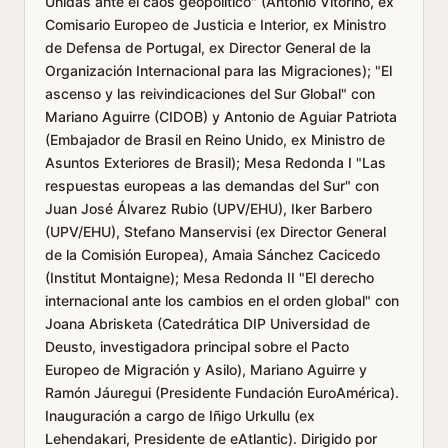
Unidas ante el caos geopolítico" (Antonio Vitorino, ex
Comisario Europeo de Justicia e Interior, ex Ministro
de Defensa de Portugal, ex Director General de la
Organización Internacional para las Migraciones); "El
ascenso y las reivindicaciones del Sur Global" con
Mariano Aguirre (CIDOB) y Antonio de Aguiar Patriota
(Embajador de Brasil en Reino Unido, ex Ministro de
Asuntos Exteriores de Brasil); Mesa Redonda I "Las
respuestas europeas a las demandas del Sur" con
Juan José Álvarez Rubio (UPV/EHU), Iker Barbero
(UPV/EHU), Stefano Manservisi (ex Director General
de la Comisión Europea), Amaia Sánchez Cacicedo
(Institut Montaigne); Mesa Redonda II "El derecho
internacional ante los cambios en el orden global" con
Joana Abrisketa (Catedrática DIP Universidad de
Deusto, investigadora principal sobre el Pacto
Europeo de Migración y Asilo), Mariano Aguirre y
Ramón Jáuregui (Presidente Fundación EuroAmérica).
Inauguración a cargo de Iñigo Urkullu (ex
Lehendakari, Presidente de eAtlantic). Dirigido por