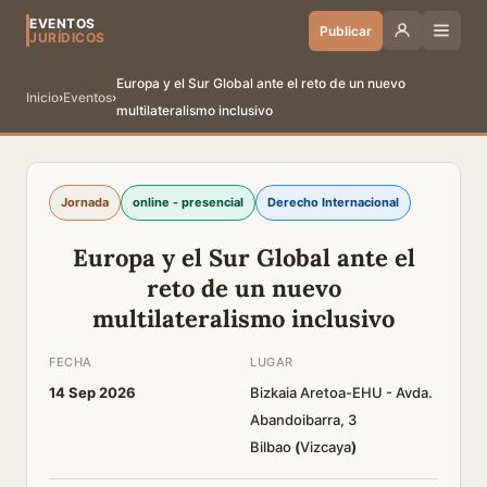
EVENTOS
Publicar
JURÍDICOS
Europa y el Sur Global ante el reto de un nuevo
Inicio
›
Eventos
›
multilateralismo inclusivo
Jornada
online - presencial
Derecho Internacional
Europa y el Sur Global ante el
reto de un nuevo
multilateralismo inclusivo
FECHA
LUGAR
14 Sep 2026
Bizkaia Aretoa-EHU - Avda.
Abandoibarra, 3
Bilbao
(
Vizcaya
)