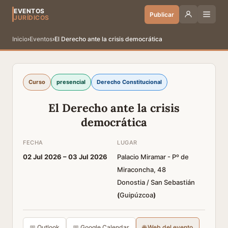
EVENTOS
Publicar
JURÍDICOS
Inicio
›
Eventos
›
El Derecho ante la crisis democrática
Curso
presencial
Derecho Constitucional
El Derecho ante la crisis
democrática
FECHA
LUGAR
02 Jul 2026 –
03 Jul 2026
Palacio Miramar - Pº de
Miraconcha, 48
Donostia / San Sebastián
(
Guipúzcoa
)
📅 Outlook
📅 Google Calendar
🌐 Web del evento