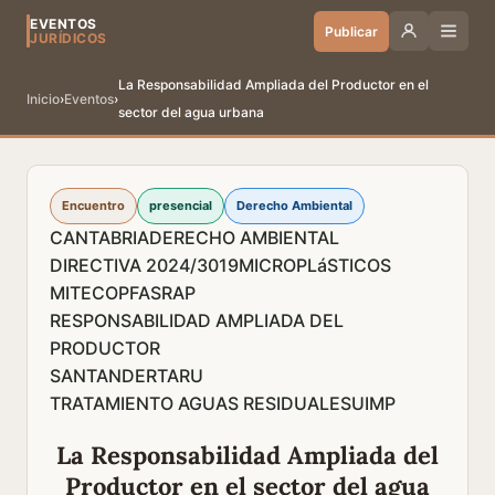
EVENTOS
Publicar
JURÍDICOS
La Responsabilidad Ampliada del Productor en el
Inicio
›
Eventos
›
sector del agua urbana
Encuentro
presencial
Derecho Ambiental
CANTABRIA
DERECHO AMBIENTAL
DIRECTIVA 2024/3019
MICROPLáSTICOS
MITECO
PFAS
RAP
RESPONSABILIDAD AMPLIADA DEL
PRODUCTOR
SANTANDER
TARU
TRATAMIENTO AGUAS RESIDUALES
UIMP
La Responsabilidad Ampliada del
Productor en el sector del agua