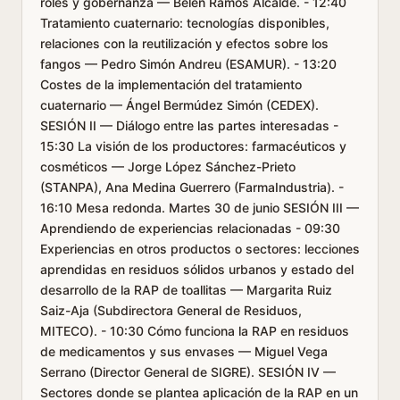
roles y gobernanza — Belén Ramos Alcalde. - 12:40
Tratamiento cuaternario: tecnologías disponibles,
relaciones con la reutilización y efectos sobre los
fangos — Pedro Simón Andreu (ESAMUR). - 13:20
Costes de la implementación del tratamiento
cuaternario — Ángel Bermúdez Simón (CEDEX).
SESIÓN II — Diálogo entre las partes interesadas -
15:30 La visión de los productores: farmacéuticos y
cosméticos — Jorge López Sánchez-Prieto
(STANPA), Ana Medina Guerrero (FarmaIndustria). -
16:10 Mesa redonda. Martes 30 de junio SESIÓN III —
Aprendiendo de experiencias relacionadas - 09:30
Experiencias en otros productos o sectores: lecciones
aprendidas en residuos sólidos urbanos y estado del
desarrollo de la RAP de toallitas — Margarita Ruiz
Saiz-Aja (Subdirectora General de Residuos,
MITECO). - 10:30 Cómo funciona la RAP en residuos
de medicamentos y sus envases — Miguel Vega
Serrano (Director General de SIGRE). SESIÓN IV —
Sectores donde se plantea aplicación de la RAP en un